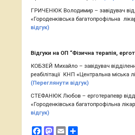
ГРИЧЕНЮК Володимир – завідувач відді
«Городенківська багатопрофільна ліка
відгук)
Відгуки на ОП “Фізична терапія, ергот
КОБЗЕЙ Михайло – завідувач відділенн
реабілітації КНП
«
Центральна міська лі
(Переглянути відгук)
СТЕФАНЮК Любов – ерготерапевр відді
«Городенківська багатопрофільна лікар
відгук)
Facebook
Mastodon
Email
Поділитися