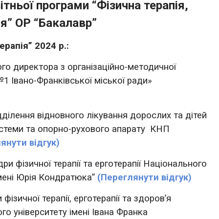
ітньої програми “Фізична терапія,
ія” ОР “Бакалавр”
ерапія” 2024 р.:
ого директора
з організаційно-методичної
 №1
Івано-Франківської міської ради»
дділення відновного лікування
дорослих та дітей
стеми та опорно-рухового апарату
КНП
янути відгук)
и фізичної терапії та ерготерапії Національного
імені Юрія Кондратюка”
(Переглянути відгук)
зичної терапії, ерготерапії та здоров’я
о університету імені Івана Франка