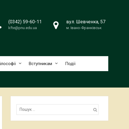
(0342) 59-60-11
вул. Шевченка, 57
kfte@pnu.edu.ua
м. Івано-Франківськ
ілософії
Вступникам
Події
Пошук: