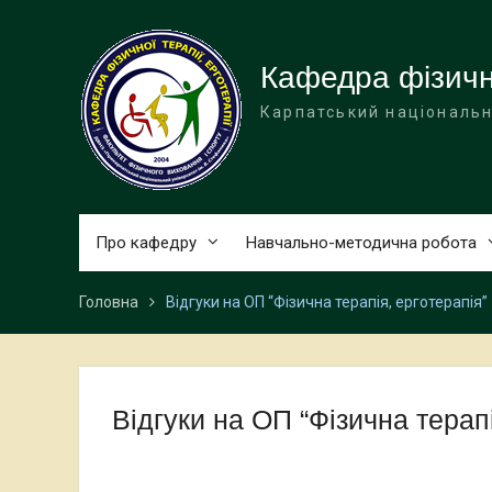
Перейти
до
вмісту
Кафедра фізично
Карпатський національн
Про кафедру
Навчально-методична робота
Головна
Відгуки на ОП “Фізична терапія, ерготерапія”
Відгуки на ОП “Фізична терапі