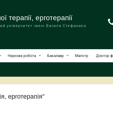
ї терапії, ерготерапії
ий університет імені Василя Стефаника
Наукова робота
Бакалавр
Магістр
Доктор ф
я, ерготерапія”