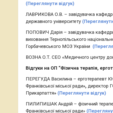
(Переглянути відгук)
ЛАВРИКОВА О.В. – завідувачка кафедри 
державного університету
(Переглянути
ПОПОВИЧ Дарія – завідувачка кафедри фі
виховання Тернопільського національно
Горбачевського МОЗ України
(Перегля
ВОЗНА О.Т. СEO «Медичного центру до
Відгуки на ОП “Фізична терапія, ергот
ПЕРЕГУДА Василина – ерготерапевт 
Франківської міської ради
»,
директор 
Прикарпаття
»
(Переглянути відгук)
ПИЛИПИШАК Андрій – фізичний терапев
Франківської міської ради»
(Перегляну