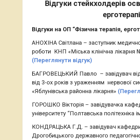
Відгуки стейкхолдерів осв
ерготерап
Відгуки на ОП “Фізична терапія, ергот
АНОХІНА Світлана –
заступник медичн
роботи
КНП «Міська клінічна лікарня
(Переглянути відгук)
БАГРОВЕЦЬКИЙ Павло –
завідувач ві
від 3-ох років з ураженням
нервової си
«Яблунівська районна лікарня»
(Перегл
ГОРОШКО Вікторія – завідувачка кафедр
університету “Полтавська політехніка 
КОНДРАЦЬКА Г.Д. – завідувач кафедри фі
Дрогобицького державного педагогічног