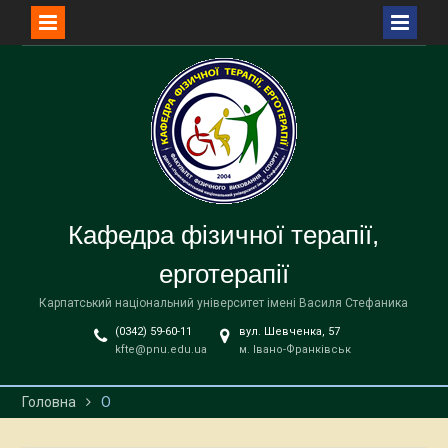
Перейти
до
вмісту
Кафедра фізичної терапії,
ерготерапії
Карпатський національний університет імені Василя Стефаника
(0342) 59-60-11
вул. Шевченка, 57
kfte@pnu.edu.ua
м. Івано-Франківськ
Головна
О