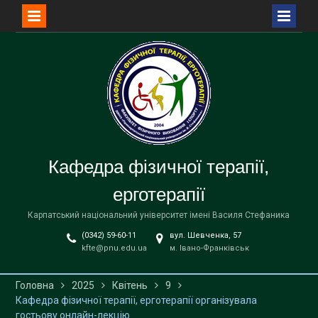
Перейти
до
вмісту
Кафедра фізичної терапії,
ерготерапії
Карпатський національний університет імені Василя Стефаника
(0342) 59-60-11
вул. Шевченка, 57
kfte@pnu.edu.ua
м. Івано-Франківськ
Головна
2025
Квітень
9
Кафедра фізичної терапії, ерготерапії організувала
гостьову онлайн-лекцію