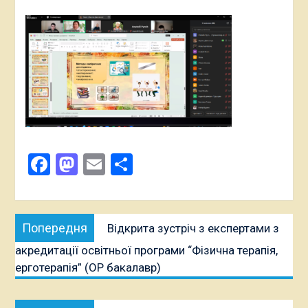
Facebook
Mastodon
Email
Поділитися
Навігація
Попередня
Попередня
Відкрита зустріч з експертами з
записів
публікація:
акредитації освітньої програми “Фізична терапія,
ерготерапія” (ОР бакалавр)
Наступна