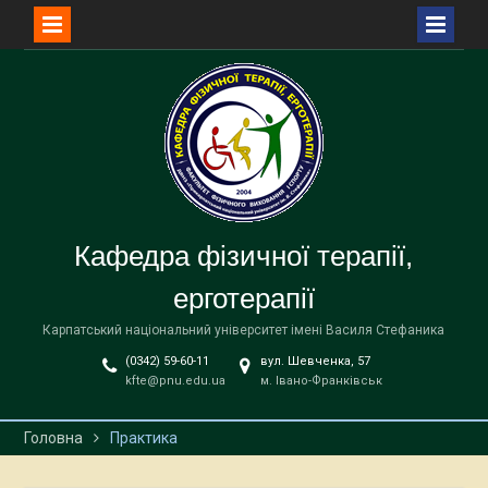
Перейти
до
вмісту
Кафедра фізичної терапії,
ерготерапії
Карпатський національний університет імені Василя Стефаника
(0342) 59-60-11
вул. Шевченка, 57
kfte@pnu.edu.ua
м. Івано-Франківськ
Головна
Практика