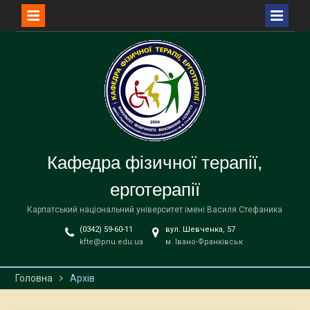
Перейти
до
вмісту
Кафедра фізичної терапії,
ерготерапії
Карпатський національний університет імені Василя Стефаника
(0342) 59-60-11
вул. Шевченка, 57
kfte@pnu.edu.ua
м. Івано-Франківськ
Головна
Архів