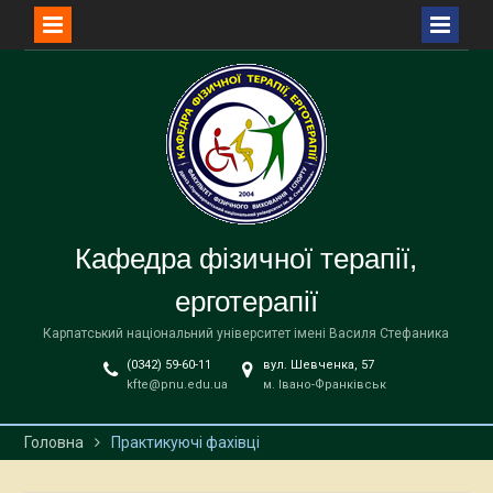
Перейти
до
вмісту
Кафедра фізичної терапії,
ерготерапії
Карпатський національний університет імені Василя Стефаника
(0342) 59-60-11
вул. Шевченка, 57
kfte@pnu.edu.ua
м. Івано-Франківськ
Головна
Практикуючі фахівці