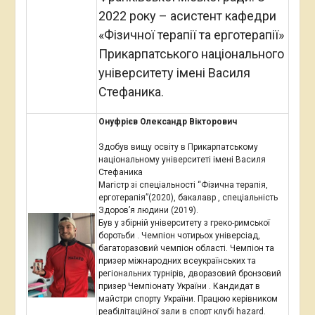
2022 року – асистент кафедри
«Фізичної терапії та ерготерапії»
Прикарпатського національного
університету імені Василя
Стефаника.
Онуфрієв Олександр Вікторович
Здобув вищу освіту в Прикарпатському
національному університеті імені Василя
Стефаника
Магістр зі спеціальності “Фізична терапія,
ерготерапія”(2020), бакалавр , спеціальність
Здоров’я людини (2019).
Був у збірній університету з греко-римської
боротьби . Чемпіон чотирьох універсіад,
багаторазовий чемпіон області. Чемпіон та
призер міжнародних всеукраїнських та
регіональних турнірів, дворазовий бронзовий
призер Чемпіонату України . Кандидат в
майстри спорту України. Працюю керівником
реабілітаційної зали в спорт клубі hazard.