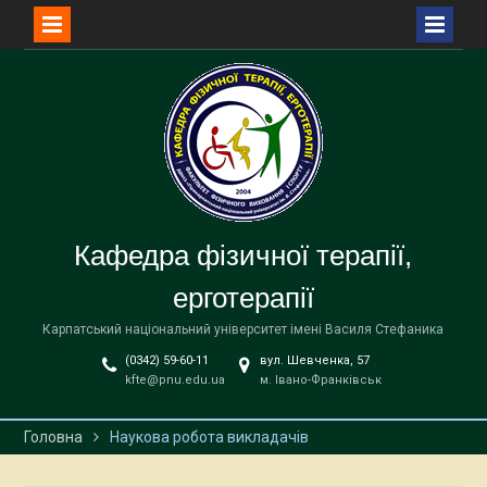
Перейти
до
вмісту
Кафедра фізичної терапії,
ерготерапії
Карпатський національний університет імені Василя Стефаника
(0342) 59-60-11
вул. Шевченка, 57
kfte@pnu.edu.ua
м. Івано-Франківськ
Головна
Наукова робота викладачів