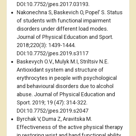
DOI:10.7752/jpes.2017.03193.
Nakonechna S, Baskevich O, Popel’ S. Status
of students with functional impairment
disorders under different load modes.
Journal of Physical Education and Sport.
2018;220(3): 1439-1444.
DOI:10.7752/jpes.2019.s3117
Baskevych O.V., Mulyk M.I, Striltsiv N.E.
Antioxidant system and structure of
erythrocytes in people with psychological
and behavioural disorders due to alcohol
abuse. Journal of Physical Education and
Sport. 2019; 19 (47): 314-322.
DOI:10.7752/jpes.2019.s2047
Byrchak V, Duma Z, Aravitska M.
Effectiveness of the active physical therapy
in restoring wrist and hand functional ability