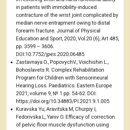
in patients with immobility-induced
contracture of the wrist joint complicated by
median nerve entrapment owing to distal
forearm fracture. Journal of Physical
Education and Sport, 2020, Vol.20 (6), Art 485,
pp. 3599 – 3606.
DOI:10.7752/jpes.2020.06485
Zastavnaya O., PopovychV., Voichishin L.,
Bohoslavets R. Complex Rehabilitation
Program for Children with Sensorineural
Hearing Loss. Paediatrics. Eastern Europe
2021, volume 9, № 1 pp. 54-62. DOI:
https://doi.org/10.34883/PI.2021.9.1.005
Kuravska Yu, Aravitska M, Churpiy I,
Fedorivska L, Yaniv O. Efficacy of correction
of pelvic floor muscle dysfunction using