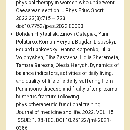
physical therapy in women who underwent
Caesarean section. J Phys Educ Sport.
2022;22(3):715 – 723.
doi:10.7752/jpes.2022.03090
Bohdan Hrytsuliak, Zinovii Ostapiak, Yurii
Polataiko, Roman Herych, Bogdan Lisovskyi,
Eduard Lapkovskyi, Hanna Karpenko, Liliia
Vojchyshyn, Olha Zastavna, Lidiia Sheremeta,
Tamara Berezna, Olesia Herych. Dynamics of
balance indicators, activities of daily living,
and quality of life of elderly suffering from
Parkinson’s disease and frailty after proximal
humerus fracture following
physiotherapeutic functional training.
Journal of medicine and life. 2022. VOL: 15
ISSUE: 1. 98-103. DOI 10.25122/jml-2021-
0386