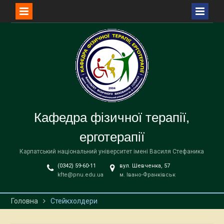
Перейти
до
вмісту
Кафедра фізичної терапії,
ерготерапії
Карпатський національний університет імені Василя Стефаника
(0342) 59-60-11
вул. Шевченка, 57
kfte@pnu.edu.ua
м. Івано-Франківськ
Головна
Стейкхолдери