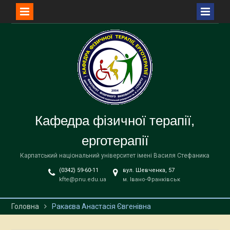
Перейти
до
вмісту
Кафедра фізичної терапії,
ерготерапії
Карпатський національний університет імені Василя Стефаника
(0342) 59-60-11
вул. Шевченка, 57
kfte@pnu.edu.ua
м. Івано-Франківськ
Головна
Ракаєва Анастасія Євгенівна