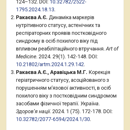
124–132. DOI:
10.32782/2522-
1795.2024.18.13
.
Ракаєва А.Є.
Динаміка маркерів
нутрітивного статусу, астенічних та
респіраторних проявів постковідного
синдрому в осіб похилого віку під
впливом реабілітаційного втручання.
Art of
Medicine
. 2024. 29(1). 142-148. DOI:
10.21802/artm.2024.1.29.142
.
Ракаєва А.Є., Аравіцька М.Г.
Корекція
геріатричного статусу, асоційованого з
порушенням м’язової активності, в осіб
похилого віку з постковідним синдромом
засобами фізичної терапії.
Україна.
Здоров’я нації
. 2024. 1 (75). 172-178. DOI:
10.32782/2077-6594/2024.1/30
.