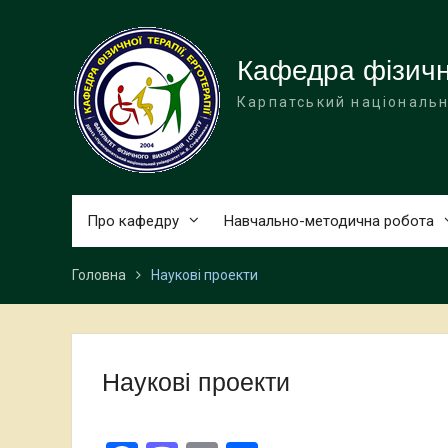
Перейти
до
вмісту
Кафедра фізично
Карпатський національн
Про кафедру
Навчально-методична робота
Головна
Наукові проекти
Наукові проекти