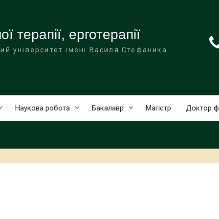
ї терапії, ерготерапії
ий університет імені Василя Стефаника
Наукова робота
Бакалавр
Магістр
Доктор ф