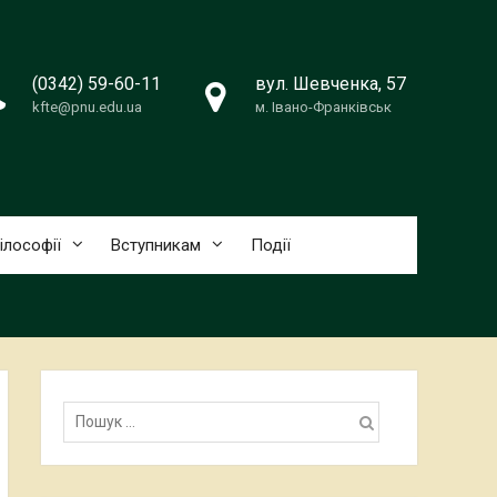
(0342) 59-60-11
вул. Шевченка, 57
kfte@pnu.edu.ua
м. Івано-Франківськ
ілософії
Вступникам
Події
Пошук: