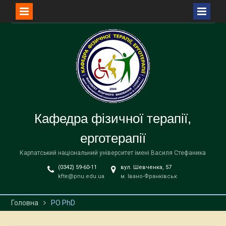
Перейти
до
вмісту
Кафедра фізичної терапії,
ерготерапії
Карпатський національний університет імені Василя Стефаника
(0342) 59-60-11
вул. Шевченка, 57
kfte@pnu.edu.ua
м. Івано-Франківськ
Головна
PO PhD